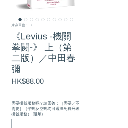
庫存單位： 3
《Levius -機關
拳闘-》 上（第
二版）／中田春
彌
價
HK$88.00
格
需要掛號服務嗎？請回答：［需要／不
需要］（平郵及空郵均可選擇免費升級
掛號服務） (選填)