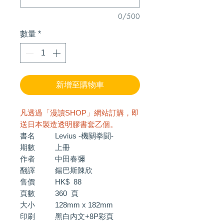
0/500
數量
*
新增至購物車
凡透過「漫讀SHOP」網站訂購，即
送日本製造透明膠書套乙個。
書名 Levius -機關拳闘-
期數 上冊
作者 中田春彌
翻譯 鍚巴斯陳欣
售價 HK$ 88
頁數 360 頁
大小 128mm x 182mm
印刷 黑白內文+8P彩頁