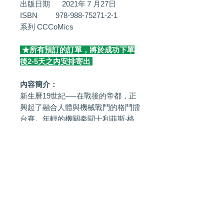
出版日期 2021年７月27日
ISBN 978-988-75271-2-1
系列 CCCoMics
★所有預訂的訂單，將於成功下單
後2-5天之內安排寄出
內容簡介：
新生曆19世紀──在戰後的帝都，正
興起了融合人體與機械戰鬥的格鬥擂
台賽。年輕的機關拳闘士利菲斯‧格
林威爾在伯父札克的拳館中一步一步
成長，面對眼前最強的「敵人」曉
高、A.J.，利菲斯揮出蒸氣爆發的右
臂迎擊。在這拳頭前方等着他的，到
底是怎樣的命運呢!?
本書收錄書刊加筆特別短篇漫畫《曉
高篇》！