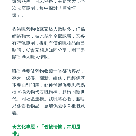
懷舊熱潮一直未停過，主題太大，今
次收窄範圍，集中探討「舊物情
懷」。
香港嘅舊物收藏家嘅人數唔多，但係
網絡強大，彼此幾乎全部認識，又各
有狩獵範圍，搵到有價值嘅物品自己
唔啱，就會互相通知同分享，圈子盡
顯香港人嘅人情味。
喺香港要做舊物收藏一啲都唔容易，
存倉、保養、翻新、維修，已經係基
本要面對問題，延伸發展係要思考點
樣宣揚舊物代表嘅精神，點樣同新世
代、同社區連接。我哋關心嘅，並唔
只係舊嘅物品，更加係舊物背後嘅意
義。
★文化專題：「舊物情懷，常用是
惜」