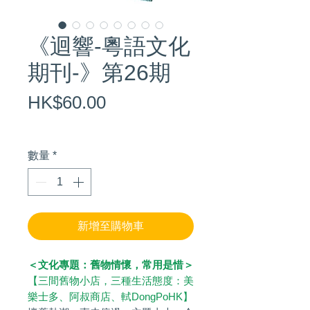
《迴響-粵語文化
期刊-》第26期
價
HK$60.00
格
數量
*
新增至購物車
＜文化專題：舊物情懷，常用是惜＞
【三間舊物小店，三種生活態度：美
樂士多、阿叔商店、軾DongPoHK】