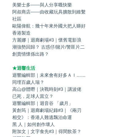
美樂士多——與人分享嘅快樂
阿叔商店——由收藏玩具擴散到維繫
社區
歐陽偉航：幾十年來外國大把人睇好
香港製造
方麗娜｜迴廊劇場#3｜懷舊電影浪
潮強勢回歸？ 古惑仔/賭片/警匪片二
創賣情懷係出路？
★迴響生活
迴響編輯部｜未來會有好多ＡＩ……
同埋百歲人瑞？
高山@體嘢｜決戰時刻#3｜講波佬
已死，足球人當立？
迴響編輯部｜迴音谷 「歲月」
黃創筠｜迴廊劇場紀錄#3｜《兩刃
相交》：香港人難逃飄泊命運
黑 人｜如何創作壞人
附加文｜文字食先#3｜得間飲茶？