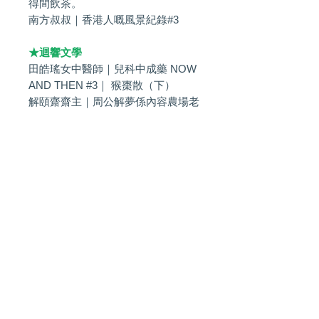
得間飲茶。
南方叔叔｜香港人嘅風景紀錄#3
★迴響文學
田皓瑤女中醫師｜兒科中成藥 NOW
AND THEN #3｜ 猴棗散（下）
解頤齋齋主｜周公解夢係內容農場老
作定係真有其書？
沈西城｜我的順德媽姐
一 郎｜月下桌讀 #3｜粵語譯名冇標
準？
鄺志豪｜短篇小說｜《Dialogue with
Short Hair Monkey》第一回
王兆基｜新詩｜《狐狸先生幾多
點？》
做金庸的男人｜連載小說｜ 《是咁
的，廿一歲有咗，所以我要做有錢
人》（廿一）
★封底拉頁