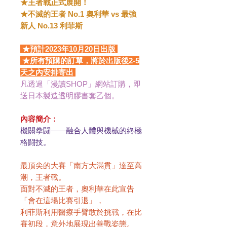
★王者戰正式展開！
★不滅的王者 No.1 奧利華 vs 最強
新人 No.13 利菲斯
★預計2023年10月20日出版
★所有預購的訂單，將於出版後2-5
天之內安排寄出
凡透過「漫讀SHOP」網站訂購，即
送日本製造透明膠書套乙個。
內容簡介：
機關拳闘――融合人體與機械的終極
格闘技。
最頂尖的大賽「南方大滿貫」達至高
潮，王者戰。
面對不滅的王者，奧利華在此宣告
「會在這場比賽引退」，
利菲斯利用醫療手臂敢於挑戰，在比
賽初段，意外地展現出善戰姿態。