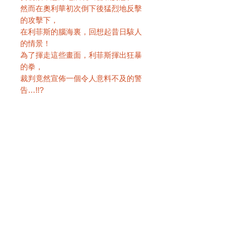
然而在奧利華初次倒下後猛烈地反擊
的攻擊下，
在利菲斯的腦海裏，回想起昔日駭人
的情景！
為了揮走這些畫面，利菲斯揮出狂暴
的拳，
裁判竟然宣佈一個令人意料不及的警
告…!!?
☆本書以橫向閱讀，並由右至左邊翻
頁。
書名 Levius/est -機關拳闘 est-
期數 7
作者 中田春彌
售價 HK$48
級別 2
頁數 228
大小 128mm x 182mm