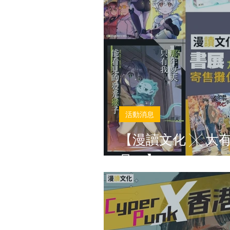
活動消息
【漫讀文化 ╳ 大
見！】