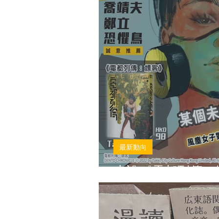
最新動向
小說《電都列傳：