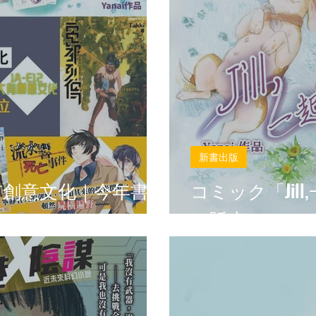
新書出版
有創意文化｜今年書展
コミック「Jil
に販売