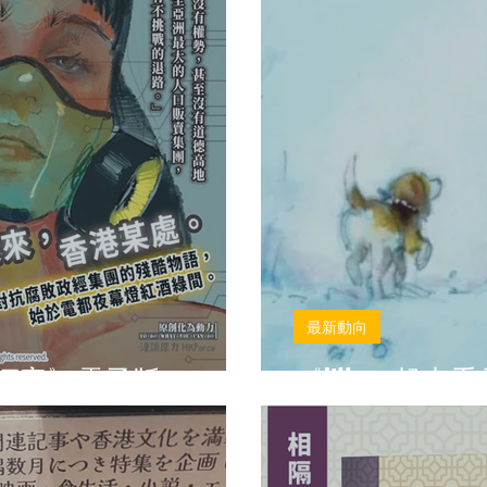
最新動向
嫖客》電子版
《Jill, 一