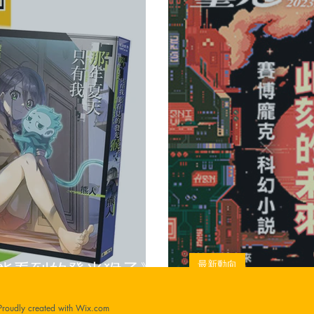
能看到的發光猴子》
最新動向
動力」銅獎
台灣皇冠雜誌
Proudly created with
Wix.com