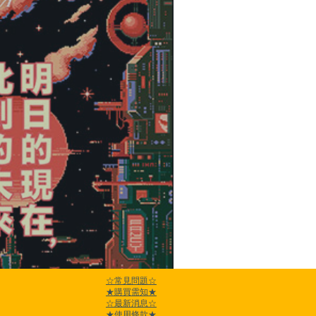
☆常見問題☆
刊登《電都列傳》外傳
★購買需知★
☆最新消息☆
★使用條款★